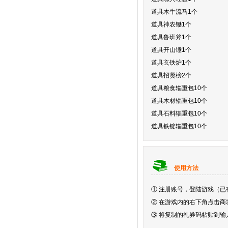
道具木牛流马1个
道具神农锄1个
道具鲁班斧1个
道具开山锤1个
道具玄铁炉1个
道具招贤榜2
个
道具粮食辎重包10个
道具木材辎重包10个
道具石料辎重包10个
道具铁锭辎重包10个
使用方法
①
注册账号，登陆游戏（已
②
在游戏内的右下角点击商
③
将复制的礼券码粘贴到输