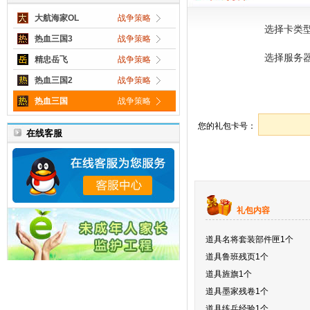
大航海家OL
战争策略
选择卡类
大全
热血三国3
战争策略
选择服务
精忠岳飞
战争策略
热血三国2
战争策略
热血三国
战争策略
您的礼包卡号：
在线客服
礼包内容
道具名将套装部件匣1个
道具
鲁班残页1
个
道具旌旗1个
道具墨家残卷1个
道具练兵经验1个