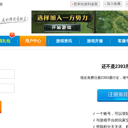
把本站放到桌面
加入收藏
册
戏礼包
用户中心
游戏资讯
游戏开服
客服
还不是2393
现在免费注册2393通行证，
√ 一个账号，可以登
√ 与游戏平台的玩家
√ 登陆积分天天送、