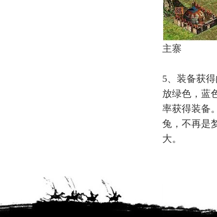
主寨
5、装备获
放绿色，蓝
率获得装备
兔，不再是
大。